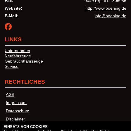
Fax:
0049 (0) 261 - 805056
Website:
http://www.boening.de
E-Mail:
info@boening.de
LINKS
Unternehmen
Neufahrzeuge
Gebrauchtfahrzeuge
Service
RECHTLICHES
AGB
Impressum
Datenschutz
Disclaimer
EINSATZ VON COOKIES
Barrierefreiheit